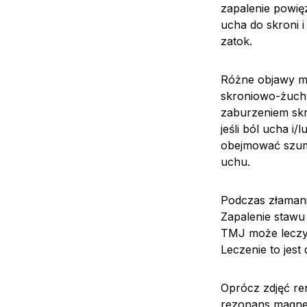
zapalenie powię
ucha do skroni i
zatok.
Różne objawy m
skroniowo-żuch
zaburzeniem sk
jeśli ból ucha 
obejmować szum
uchu.
Podczas złamani
Zapalenie stawu
TMJ może leczy
Leczenie to jest
Oprócz zdjęć re
rezonans magnet