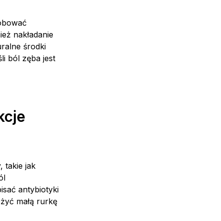
róbować
eż nakładanie
ralne środki
i ból zęba jest
kcje
 takie jak
ól
isać antybiotyki
ożyć małą rurkę