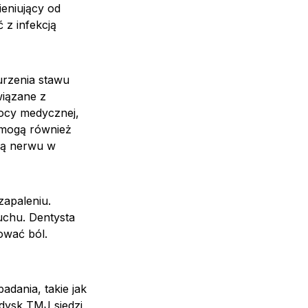
eniujący od
 z infekcją
rzenia stawu
iązane z
ocy medycznej,
 mogą również
ją nerwu w
zapaleniu.
uchu. Dentysta
ować ból.
dania, takie jak
dysk TMJ siedzi