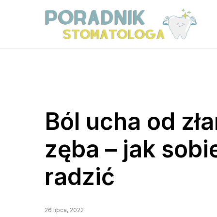
Ból ucha od z
zęba – jak sobi
radzić
26 lipca, 2022