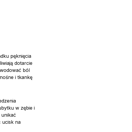
adku pęknięcia
iwiają dotarcie
powodować ból
nośne i tkankę
edzenia
ytku w zębie i
 unikać
 ucisk na