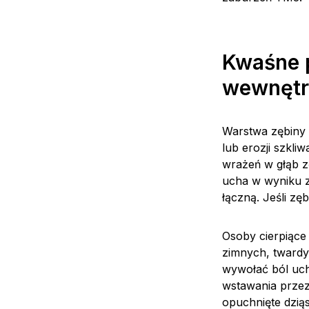
Kwaśne p
wewnętr
Warstwa zębiny 
lub erozji szkliw
wrażeń w głąb z
ucha w wyniku z
łączną. Jeśli zę
Osoby cierpiące
zimnych, tward
wywołać ból uch
wstawania przez
opuchnięte dziąs