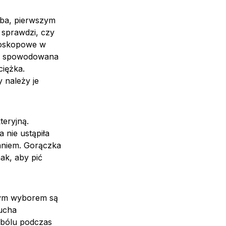
ęba, pierwszym
i sprawdzi, czy
toskopowe w
cha spowodowana
ciężka.
 należy je
teryjną.
a nie ustąpiła
zaniem. Gorączka
ak, aby pić
szym wyborem są
 ucha
bólu podczas