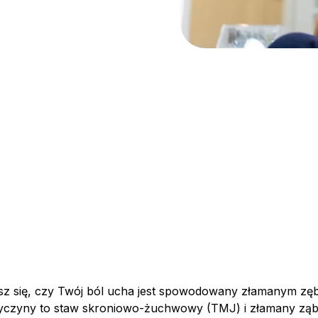
asz się, czy Twój ból ucha jest spowodowany złamanym zębe
zyczyny to staw skroniowo-żuchwowy (TMJ) i złamany zą