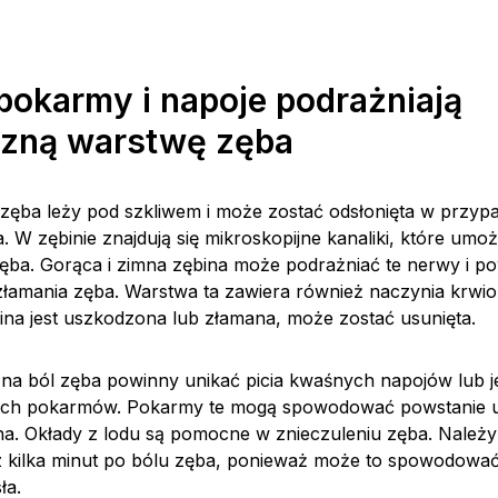
okarmy i napoje podrażniają
zną warstwę zęba
zęba leży pod szkliwem i może zostać odsłonięta w przyp
a. W zębinie znajdują się mikroskopijne kanaliki, które umożl
ęba. Gorąca i zimna zębina może podrażniać te nerwy i 
łamania zęba. Warstwa ta zawiera również naczynia krwio
bina jest uszkodzona lub złamana, może zostać usunięta.
 na ból zęba powinny unikać picia kwaśnych napojów lub j
ych pokarmów. Pokarmy te mogą spowodować powstanie ub
a. Okłady z lodu są pomocne w znieczuleniu zęba. Należy
 kilka minut po bólu zęba, ponieważ może to spowodować
ła.