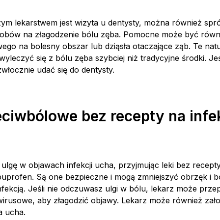
zym lekarstwem jest wizyta u dentysty, można również sp
bów na złagodzenie bólu zęba. Pomocne może być równi
ego na bolesny obszar lub dziąsła otaczające ząb. Te natu
leczyć się z bólu zęba szybciej niż tradycyjne środki. Jeśl
ezwłocznie udać się do dentysty.
eciwbólowe bez recepty na infe
lgę w objawach infekcji ucha, przyjmując leki bez recepty,
ibuprofen. Są one bezpieczne i mogą zmniejszyć obrzęk i b
kcją. Jeśli nie odczuwasz ulgi w bólu, lekarz może przep
wwirusowe, aby złagodzić objawy. Lekarz może również zał
a ucha.