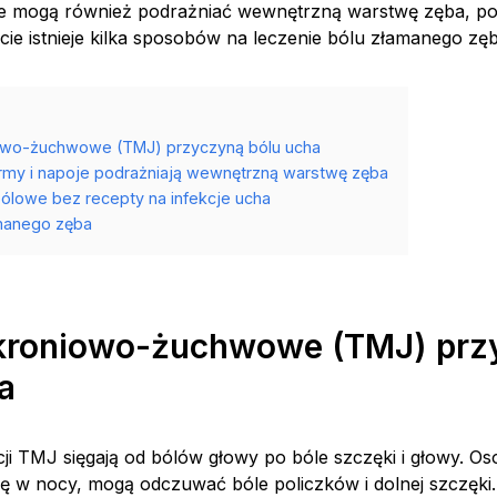
je mogą również podrażniać wewnętrzną warstwę zęba, p
ie istnieje kilka sposobów na leczenie bólu złamanego zęb
owo-żuchwowe (TMJ) przyczyną bólu ucha
my i napoje podrażniają wewnętrzną warstwę zęba
ólowe bez recepty na infekcje ucha
manego zęba
kroniowo-żuchwowe (TMJ) prz
a
ji TMJ sięgają od bólów głowy po bóle szczęki i głowy. Os
kę w nocy, mogą odczuwać bóle policzków i dolnej szczęki