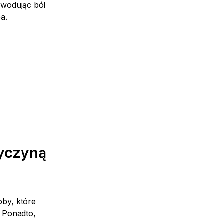
owodując ból
a.
yczyną
oby, które
. Ponadto,