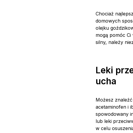
Chociaż najleps
domowych sposo
olejku goździkow
mogą pomóc Ci wy
silny, należy ni
Leki prz
ucha
Możesz znaleźć u
acetaminofen i 
spowodowany infe
lub leki przeci
w celu osuszeni