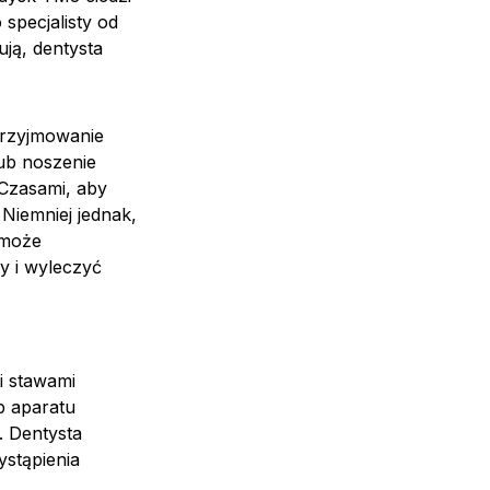
 specjalisty od
ują, dentysta
przyjmowanie
lub noszenie
 Czasami, aby
Niemniej jednak,
 może
y i wyleczyć
i stawami
b aparatu
 Dentysta
ystąpienia