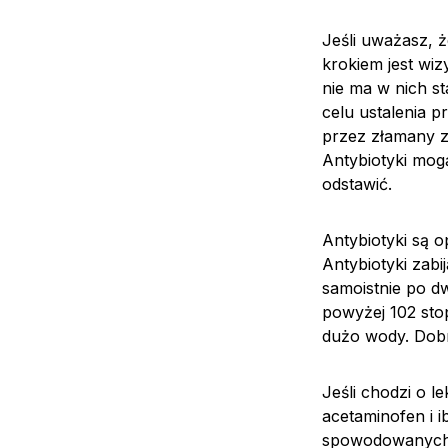
Jeśli uważasz, 
krokiem jest wiz
nie ma w nich 
celu ustalenia 
przez złamany z
Antybiotyki mogą
odstawić.
Antybiotyki są op
Antybiotyki zabij
samoistnie po d
powyżej 102 sto
dużo wody. Dobr
Jeśli chodzi o 
acetaminofen i i
spowodowanych 