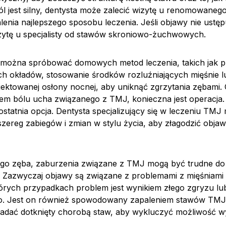
ból jest silny, dentysta może zalecić wizytę u renomowanego
enia najlepszego sposobu leczenia. Jeśli objawy nie ustęp
zytę u specjalisty od stawów skroniowo-żuchwowych.
 można spróbować domowych metod leczenia, takich jak 
ych okładów, stosowanie środków rozluźniających mięśnie 
ojektowanej osłony nocnej, aby uniknąć zgrzytania zębami.
em bólu ucha związanego z TMJ, konieczna jest operacja. 
statnia opcja. Dentysta specjalizujący się w leczeniu TMJ
ereg zabiegów i zmian w stylu życia, aby złagodzić objaw
go zęba, zaburzenia związane z TMJ mogą być trudne do
 Zazwyczaj objawy są związane z problemami z mięśniami 
tórych przypadkach problem jest wynikiem złego zgryzu lu
o. Jest on również spowodowany zapaleniem stawów TMJ.
badać dotknięty chorobą staw, aby wykluczyć możliwość w