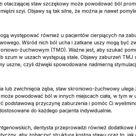
zi otaczającej staw szczękowy może powodować ból promi
 mięśni szyi. Objawy są tak silne, że można je nawet pomylić
ogą występować również u pacjentów cierpiących na zabu
wowego. Wśród nich ból ucha i zatkane uszy mogą być zw
roniowo-żuchwowym (TMD). Ważne jest, aby szukać pom
i/lub szum w uszach występują stale. Objawy zaburzeń TMJ
y uszne, czyli dźwięki spowodowane nadmierną stymulac
a lub zwichnięcia zęba, staw skroniowo-żuchwowy ulega 
 może powodować ból w innych miejscach ciała, w tym w 
ć podstawową przyczynę zaburzenia i pomóc Ci wyelimin
 dostosowane do każdego pacjenta indywidualnie.
ntgenowskich, dentysta przeprowadzi również dodatkowe ba
yczny, aby zobaczyć strukturę kostną stawu oraz to, jak 