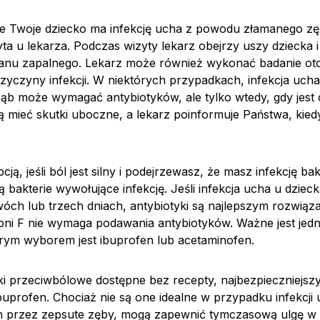
że Twoje dziecko ma infekcję ucha z powodu złamanego z
yta u lekarza. Podczas wizyty lekarz obejrzy uszy dziecka 
stanu zapalnego. Lekarz może również wykonać badanie o
przyczyny infekcji. W niektórych przypadkach, infekcja u
ąb może wymagać antybiotyków, ale tylko wtedy, gdy jest 
 mieć skutki uboczne, a lekarz poinformuje Państwa, kiedy
cją, jeśli ból jest silny i podejrzewasz, że masz infekcję bak
ą bakterie wywołujące infekcję. Jeśli infekcja ucha u dzieck
wóch lub trzech dniach, antybiotyki są najlepszym rozwią
pni F nie wymaga podawania antybiotyków. Ważne jest jedn
ym wyborem jest ibuprofen lub acetaminofen.
leki przeciwbólowe dostępne bez recepty, najbezpieczniej
buprofen. Chociaż nie są one idealne w przypadku infekcji
przez zepsute zęby, mogą zapewnić tymczasową ulgę w 