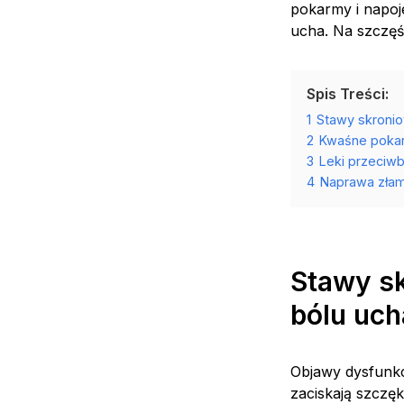
pokarmy i napo
ucha. Na szczęśc
Spis Treści:
1
Stawy skroni
2
Kwaśne pokar
3
Leki przeciwb
4
Naprawa zła
Stawy s
bólu uch
Objawy dysfunkc
zaciskają szczę