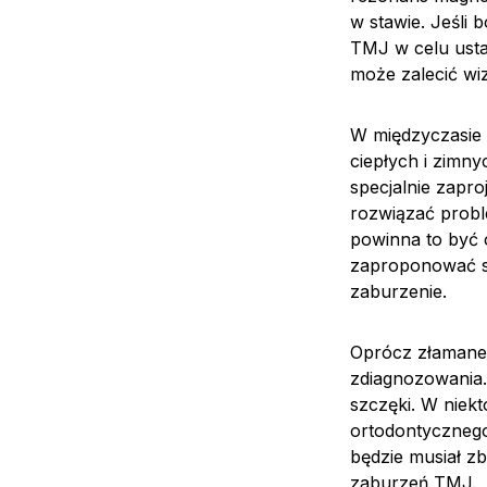
w stawie. Jeśli 
TMJ w celu ustal
może zalecić wi
W międzyczasie
ciepłych i zimn
specjalnie zapr
rozwiązać probl
powinna to być o
zaproponować sz
zaburzenie.
Oprócz złamane
zdiagnozowania.
szczęki. W niek
ortodontyczneg
będzie musiał z
zaburzeń TMJ.