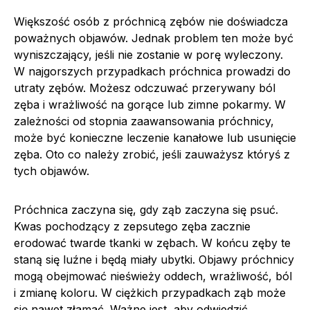
Większość osób z próchnicą zębów nie doświadcza
poważnych objawów. Jednak problem ten może być
wyniszczający, jeśli nie zostanie w porę wyleczony.
W najgorszych przypadkach próchnica prowadzi do
utraty zębów. Możesz odczuwać przerywany ból
zęba i wrażliwość na gorące lub zimne pokarmy. W
zależności od stopnia zaawansowania próchnicy,
może być konieczne leczenie kanałowe lub usunięcie
zęba. Oto co należy zrobić, jeśli zauważysz któryś z
tych objawów.
Próchnica zaczyna się, gdy ząb zaczyna się psuć.
Kwas pochodzący z zepsutego zęba zacznie
erodować twarde tkanki w zębach. W końcu zęby te
staną się luźne i będą miały ubytki. Objawy próchnicy
mogą obejmować nieświeży oddech, wrażliwość, ból
i zmianę koloru. W ciężkich przypadkach ząb może
się nawet złamać. Ważne jest, aby odwiedzić