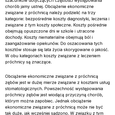
szacunków dotyczących częstości występowania
chorób jamy ustnej. Obciążenie ekonomiczne
związane z próchnicą należy podzielić na trzy
kategorie: bezpośrednie koszty diagnostyki, leczenia i
związane z tym koszty społeczne. Koszty pośrednie
obejmują opuszczone dni w szkole i utracone
dochody. Koszty niematerialne obejmują ból i
zaangażowanie opiekunów. Do oszacowania tych
kosztów stosuje się lata życia skorygowane o jakość.
W obu kategoriach koszty związane z leczeniem
próchnicy są znaczące.
Obciążenie ekonomiczne związane z próchnicą
zębów jest w dużej mierze związane z kosztami usług
stomatologicznych. Powszechność występowania
próchnicy zębów jest wiodącą przyczyną chorób,
którym można zapobiec. Jednak obciążenie
ekonomiczne związane z próchnicą może nie być
tak duże, jak wcześniej sądzono. W związku z tym