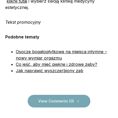
kliknij tutaj
i wybierz swoją klinikę medycyny
estetycznej.
Tekst promocyjny
Podobne tematy
Osocze bogatopłytkowe na miejsca intymne –
nowy wymiar orgazmu
Co jeść, aby mieć piękne i zdrowe zęby?
Jak naprawić wyszczerbiony ząb
View Comments (0)