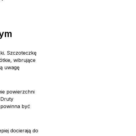
łym
ki. Szczoteczkę
ótkie, wibrujące
ną uwagę
ie powierzchni
 Druty
 powinna być
piej docierają do