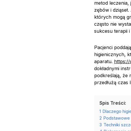
metod leczenia,
zębów i dziąseł.
których mogą gro
często nie wyst
sukcesu terapii
Pacjenci podda
higienicznych, 
aparatu.
https://
dokładnymi instr
podkreślają, że
przedłużą czas l
Spis Treści:
1
Dlaczego higi
2
Podstawowe z
3
Techniki szc