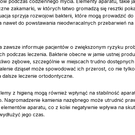
ów podczas codziennego mycia. Elementy aparatu, takie jak
iczne zakamarki, w których łatwo gromadzą się resztki pok
uacja sprzyja rozwojowi bakterii, które mogą prowadzić do
 a nawet do powstawania nieodwracalnych przebarwień na 
ta zawsze informuje pacjentów o zwiększonym ryzyku pr
ch podczas leczenia. Bakterie obecne w jamie ustnej prod
zkliwo zębowe, szczególnie w miejscach trudno dostępnych 
enie dziąseł może spowodować ich przerost, co nie tylko 
 dalsze leczenie ortodontyczne.
lemy z higieną mogą również wpłynąć na stabilność apara
o. Nagromadzenie kamienia nazębnego może utrudnić pra
elementów aparatu, co z kolei negatywnie wpływa na sku
wydłużyć jego czas.