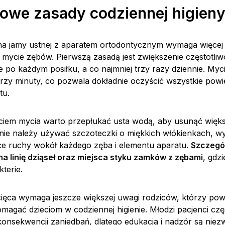
owe zasady codziennej higien
na jamy ustnej z aparatem ortodontycznym wymaga więcej c
 mycie zębów. Pierwszą zasadą jest zwiększenie częstotliw
ie po każdym posiłku, a co najmniej trzy razy dziennie. My
rzy minuty, co pozwala dokładnie oczyścić wszystkie pow
tu.
iem mycia warto przepłukać usta wodą, aby usunąć więks
pnie należy używać szczoteczki o miękkich włókienkach, w
ące ruchy wokół każdego zęba i elementu aparatu.
Szczegó
na linię dziąseł oraz miejsca styku zamków z zębami
, gdzi
terie.
cięca wymaga jeszcze większej uwagi rodziców, którzy pow
magać dzieciom w codziennej higienie. Młodzi pacjenci częs
onsekwencji zaniedbań, dlatego edukacja i nadzór są niezw