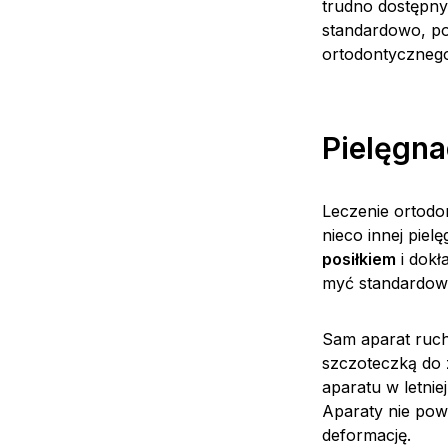
trudno dostępny
standardowo, po
ortodontyczneg
Pielęgn
Leczenie ortodo
nieco innej pielę
posiłkiem
i dokł
myć standardową
Sam aparat ruch
szczoteczką do z
aparatu w letni
Aparaty nie pow
deformację.