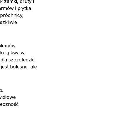
 zamki, druty i
armów i płytka
 próchnicy,
szkliwie
oblemów
ukują kwasy,
dla szczoteczki.
jest bolesne, ale
tu
widłowe
teczność