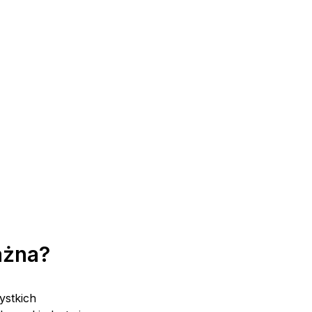
ażna?
ystkich