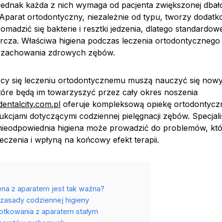
 jednak każda z nich wymaga od pacjenta zwiększonej dbał
 Aparat ortodontyczny, niezależnie od typu, tworzy dodatk
madzić się bakterie i resztki jedzenia, dlatego standardo
arcza. Właściwa higiena podczas leczenia ortodontycznego 
 i zachowania zdrowych zębów.
jący się leczeniu ortodontycznemu muszą nauczyć się no
które będą im towarzyszyć przez cały okres noszenia
dentalcity.com.pl
oferuje kompleksową opiekę ortodontycz
ukcjami dotyczącymi codziennej pielęgnacji zębów. Specjaliś
 nieodpowiednia higiena może prowadzić do problemów, kt
eczenia i wpłyną na końcowy efekt terapii.
ena z aparatem jest tak ważna?
asady codziennej higieny
zotkowania z aparatem stałym