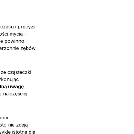
y
zasu i precyzji
ości mycia –
cie powinno
ierzchnie zębów
ze cząsteczki
ykonując
lną uwagę
e najczęściej
inni
to nie zdają
ykle istotne dla