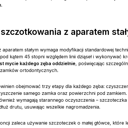
a.
 szczotkowania z aparatem sta
 aparatem stałym wymaga modyfikacji standardowej techni
pod kątem 45 stopni względem linii dziąseł i wykonywać kr
st mycie każdego zęba oddzielnie
, poświęcając szczegól
 zamków ortodontycznych.
winien obejmować trzy etapy dla każdego zęba: czyszczen
zyszczenie samego zamka oraz powierzchni pod zamkiem.
również wymagają starannego oczyszczenia – szczoteczka
uż drutu, usuwając wszelkie nagromadzenia.
doncji zaleca używanie szczoteczek o małej główce, które le