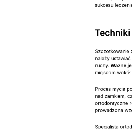
sukcesu leczeni
Techniki
Szczotkowanie z
należy ustawiać 
ruchy.
Ważne je
miejscom wokół
Proces mycia po
nad zamkiem, c
ortodontyczne 
prowadzona wzdł
Specjalista orto