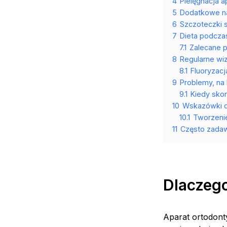
4
Pielęgnacja 
5
Dodatkowe na
6
Szczoteczki s
7
Dieta podcza
7.1
Zalecane 
8
Regularne wiz
8.1
Fluoryzacj
9
Problemy, na
9.1
Kiedy skon
10
Wskazówki d
10.1
Tworzeni
11
Często zadaw
Dlaczego
Aparat ortodont