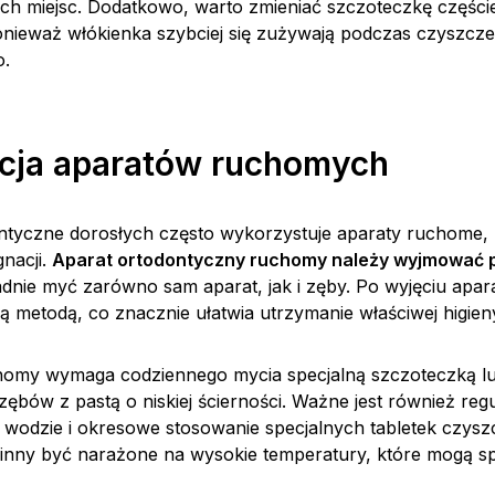
ch miejsc. Dodatkowo, warto zmieniać szczoteczkę częście
nieważ włókienka szybciej się zużywają podczas czyszcze
o.
acja aparatów ruchomych
ntyczne dorosłych często wykorzystuje aparaty ruchome,
gnacji.
Aparat ortodontyczny ruchomy należy wyjmować 
adnie myć zarówno sam aparat, jak i zęby. Po wyjęciu apa
 metodą, co znacznie ułatwia utrzymanie właściwej higien
omy wymaga codziennego mycia specjalną szczoteczką lu
ębów z pastą o niskiej ścierności. Ważne jest również reg
ej wodzie i okresowe stosowanie specjalnych tabletek czys
inny być narażone na wysokie temperatury, które mogą 