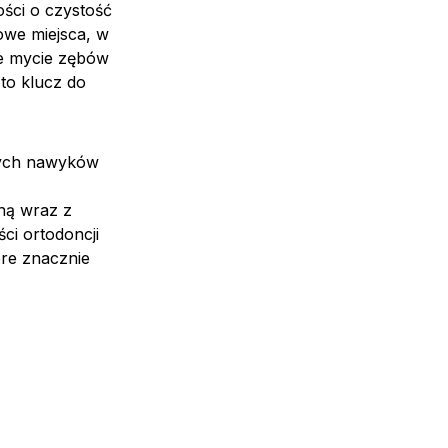
ości o czystość
owe miejsca, w
we mycie zębów
to klucz do
wych nawyków
ną wraz z
ci ortodoncji
óre znacznie