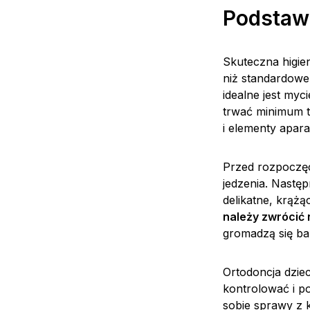
Podstaw
Skuteczna higie
niż standardowe
idealne jest myc
trwać minimum t
i elementy apara
Przed rozpoczęc
jedzenia. Nastę
delikatne, krąż
należy zwrócić 
gromadzą się bak
Ortodoncja dzie
kontrolować i po
sobie sprawy z k