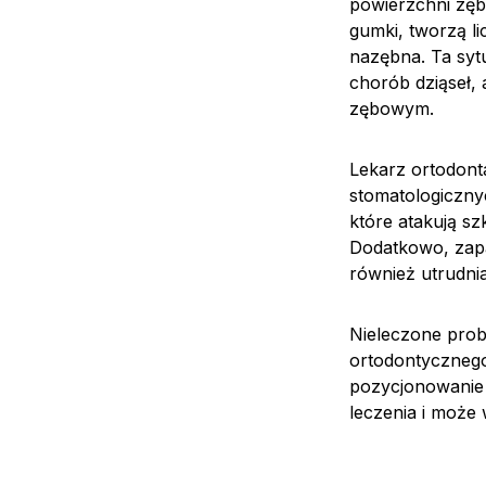
powierzchni zęb
gumki, tworzą l
nazębna. Ta syt
chorób dziąseł,
zębowym.
Lekarz ortodon
stomatologiczny
które atakują s
Dodatkowo, zapal
również utrudnia
Nieleczone prob
ortodontyczneg
pozycjonowanie 
leczenia i może 