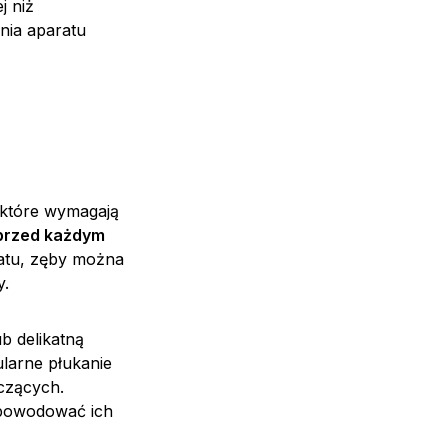
j niż
nia aparatu
 które wymagają
przed każdym
ratu, zęby można
y.
b delikatną
ularne płukanie
zczących.
spowodować ich